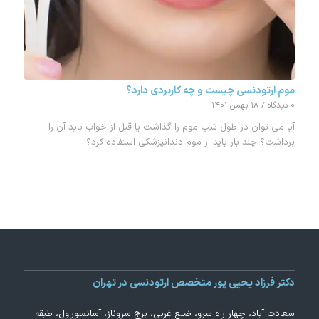
موم ارتودنسی چیست و چه کاربردی دارد؟
۰ دیدگاه
/
۱۸ بهمن ۱۴۰۱
آیا می توان در طول شب موم را گذاشت یا قبل از خواب باید آن را
برداشت؟ چند بار باید از موم دندانپزشکی استفاده کرد؟
دکتر فرزاد یحیی پور متخصص ارتودنسی در تهران
سعادت آباد، چهار راه سرو، ضلع غربی، برج سروناز، آسانسوراول، طبقه