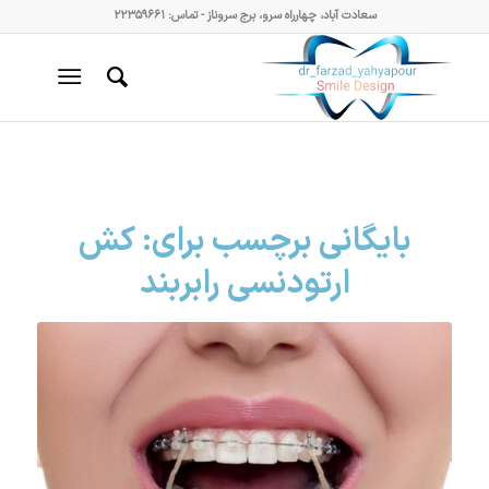
سعادت آباد، چهارراه سرو، برج سروناز - تماس: ۲۲۳۵۹۶۶۱
بایگانی برچسب برای:
کش
ارتودنسی رابربند