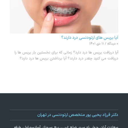
آیا بریس های ارتودنسی درد دارند؟
۰ دیدگاه
/
۱۱ دی ۱۴۰۱
آیا دریافت بریس ها درد دارد؟ زمانی که برای نخستین بار بریس ها را
دریافت می کنید چقدر درد دارند؟ آیا برداشتن بریس ها درد دارد؟
دکتر فرزاد یحیی پور متخصص ارتودنسی در تهران
سعادت آباد، چهار راه سرو، ضلع غربی، برج سروناز، آسانسوراول، طبقه