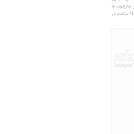
 چارچوب به
بریس ها متصل می شوند، نیروی کششی را اعمال می کنند. ممکن است لازم باشد 14 تا 16 ساعت در