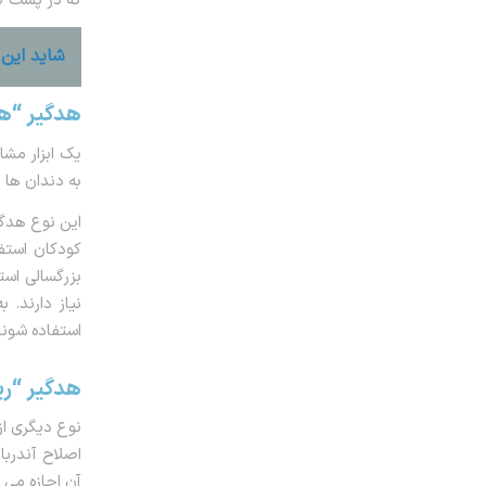
شاید این 
هدگیر “ه
به دندان ها 
این نوع هدگی
کودکان استفا
بزرگسالی اس
استفاده شوند
هدگیر “ر
اصلاح آندربا
آن اجازه می 