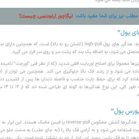
مطلب نیز برای شما مفید باشد:
لیگاچور ارتودنسی چیست؟
ای پول”
یک ابزار مشابه، هدگیر های پول high-pull (کشش رو به بالا) است، که همچنی
متصل می شود، به اضافه یک بند که پشت سر و روی سر قرار می گیرد.
رها معمولاً برای اصلاح اوربایت افقی شدید (که از نظر فنی “اورجت” نامیده
ده می شود و از رشد فک بالا جلوگیری می کند. همچنین می توان از آنها
تفاده کرد که برای حفظ بایت مناسب و فاصله دندان ها پس از کشیدن دن
نیاز دارند. به
.
یورس پول”
نوع دیگری از هدگیرها کشش معکوس reverse-pull یا فیس ماسک هستند. این
یت استفاده می شود و به آرامی فک بالا را (به جای عقب) به سمت جلو می
دهد تا به فک پایین برسد. این ابزار از دو پد تشکیل شده است- یکی روی پی