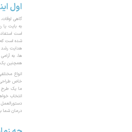
اول ای
گاهی اوقات، 
به بایت یا 
است استفاده 
شده است که 
هدایت رشد ص
ها، به آرام
همچنین یک ب
انواع مختلف
خاص طراحی ش
ما یک طرح د
انتخاب خواهی
دستورالعمل ه
درمان شما ب
چه زما