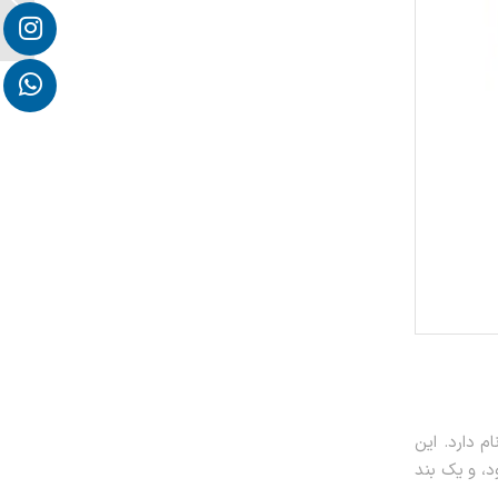
ارتودن
واع متداول هدگیرهای ارتودنسی، سرویکال پول یا پشت گردنی cervical pull نام دارد. این
شود، و یک بند