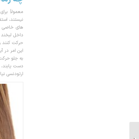
معمولاً برا
نیستند، است
های خاصی نیا
داخل لبخند 
حرکت کنند و 
این امر در آ
به جلو حرکت
دست یابند، 
ارتودنسی نیاز
پوسیدگی دندان حین
ارتودنسی؛ پیشگیری و