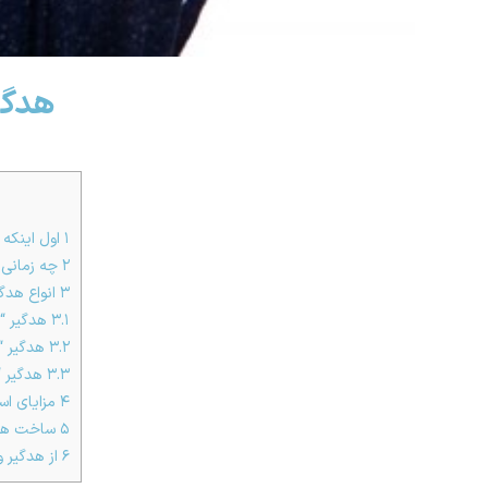
هدگی
۱
اول اینکه
۲
چه زمانی 
۳
انواع هدگ
۳.۱
هدگیر “س
۳.۲
هدگیر “
۳.۳
هدگیر “
۴
مزایای است
۵
ساخت هدگی
۶
از هدگیر 