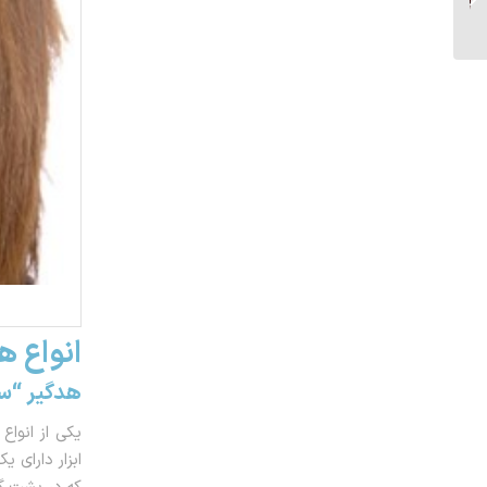
درمان...
انواع ه
هدگیر “س
که در پشت گ