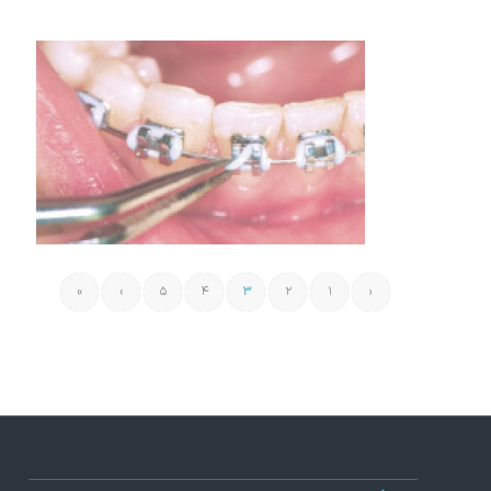
۲۲ خرداد ۱۴۰۲
لیگاچور ارتودنسی چیست؟
»
›
۵
۴
۳
۲
۱
‹