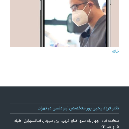
خانه
دکتر فرزاد یحیی پور متخصص ارتودنسی در تهران
سعادت آباد، چهار راه سرو، ضلع غربی، برج سروناز، آسانسوراول، طبقه
۵، واحد ۲۳