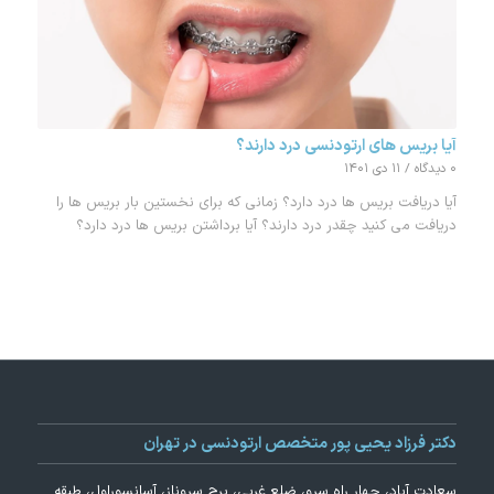
آیا بریس های ارتودنسی درد دارند؟
۰ دیدگاه
/
۱۱ دی ۱۴۰۱
آیا دریافت بریس ها درد دارد؟ زمانی که برای نخستین بار بریس ها را
دریافت می کنید چقدر درد دارند؟ آیا برداشتن بریس ها درد دارد؟
دکتر فرزاد یحیی پور متخصص ارتودنسی در تهران
سعادت آباد، چهار راه سرو، ضلع غربی، برج سروناز، آسانسوراول، طبقه