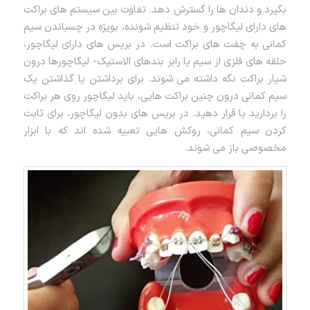
بگیرد و دندان ها را گسترش دهد. تفاوت بین سیستم های براکت
های دارای لیگاچور و خود تنظیم شونده، بویژه در چسباندن سیم
کمانی به چفت های براکت است. در بریس های دارای لیگاچور،
حلقه های فلزی از سیم یا رابر بندهای الاستیک- لیگاچورها درون
شیار براکت نگه داشته می شوند. برای برداشتن یا گذاشتن یک
سیم کمانی درون چنین براکت هایی، باید لیگاچور روی هر براکت
را بردارید یا قرار دهید. در بریس های بدون لیگاچور، برای ثابت
کردن سیم کمانی، روکش هایی تعبیه شده اند که با ابزار
مخصوصی باز می شوند.