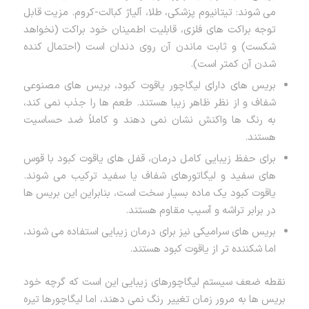
می شوند: تیتانیوم پزشکی، طلا، آلیاژ کبالت-کروم. مزیت قابل
توجه براکت های فلزی، قابلیت اطمینان خود براکت (نخواهد
شکست) و ثابت ماندن آن روی دندان است (احتمال کنده
شدن آن کمتر است).
بریس های دارای لیگاچور یاقوت کبود، بریس های مصنوعی
شفاف و از نظر ظاهر زیبا هستند. طعم ها را جذب نمی کند،
به رنگ ها واکنش نشان نمی دهند و کاملاً ضد حساسیت
هستند.
برای حفظ زیبایی کامل درمان، قفل های یاقوت کبود با قوس
های سفید و لیگاتورهای شفاف یا سفید ترکیب می شوند.
یاقوت کبود یک ماده بسیار سخت است، بنابراین این بریس ها
در برابر تراشه و آسیب مقاوم هستند.
بریس های سرامیکی نیز برای درمان زیبایی استفاده می شوند،
اما شکننده تر از یاقوت کبود هستند.
نقطه ضعف سیستم لیگاچورهای زیبایی این است که گرچه خود
بریس ها به مرور زمان تغییر رنگ نمی دهند، اما لیگاچورها تیره