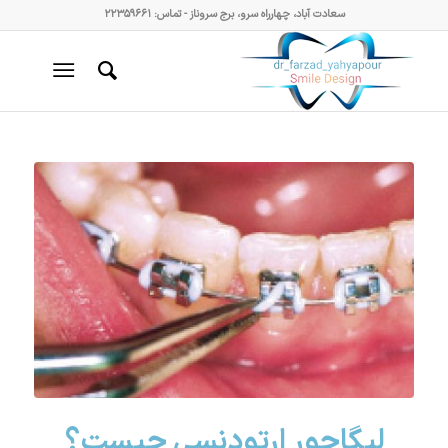
سعادت آباد، چهارراه سرو، برج سروناز - تماس: ۲۲۳۵۹۶۶۱
لیگاچور ارتودنسی چیست؟